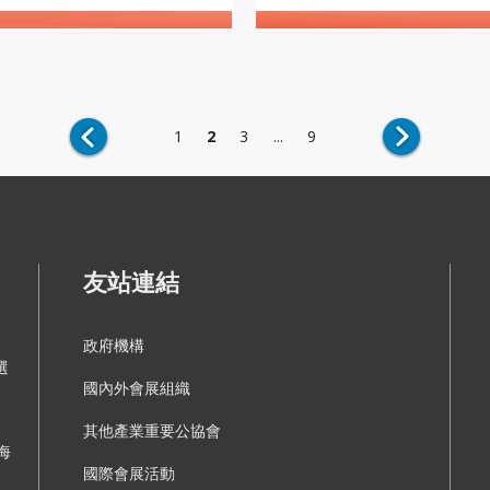
1
2
3
...
9
友站連結
政府機構
選
國內外會展組織
其他產業重要公協會
海
國際會展活動