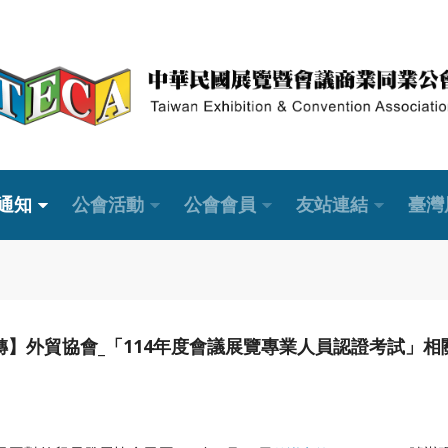
通知
公會活動
公會會員
友站連結
臺灣
轉】外貿協會_「114年度會議展覽專業人員認證考試」相