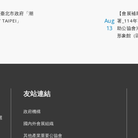
】臺北市政府「潮
【會展補
Aug
 TAIPEI」
署_114年
13
助公協會
形象館（
友站連結
政府機構
選
國內外會展組織
其他產業重要公協會