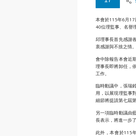
本會於115年6月
40位理監事、名譽
邱理事長首先感謝
衷感謝與不捨之情
會中除報告本會近
理事長即將卸任，
工作。
臨時動議中，張瑞
用，以展現理監事
細節將提請第七屆
另一項臨時動議由
長表示，將進一步
此外，本會於115