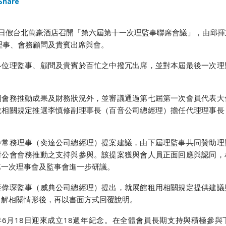
Share
17日假台北萬豪酒店召開「第六屆第十一次理監事聯席會議」，由邱
理事、會務顧問及貴賓出席與會。
各位理監事、顧問及貴賓於百忙之中撥冗出席，並對本屆最後一次理
。
期會務推動成果及財務狀況外，並審議通過第七屆第一次會員代表大
依相關規定推選李慎修副理事長（百音公司總經理）擔任代理理事長
鈴常務理事（奕達公司總經理）提案建議，由下屆理監事共同贊助理
對公會會務推動之支持與參與。該提案獲與會人員正面回應與認同，
第一次理事會及監事會進一步研議。
藍偉琛監事（威典公司總經理）提出，就展館租用相關規定提供建議
了解相關情形後，再以書面方式回覆說明。
年6月18日迎來成立18週年紀念。在全體會員長期支持與積極參