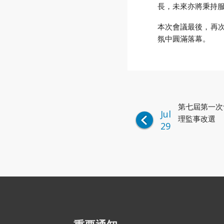
長，未來亦將秉持
本次會議最後，再
氛中圓滿落幕。
第七屆第一次
Jul
理監事改選
29