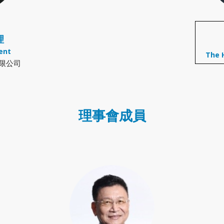
理
ent
The 
限公司
理事會成員