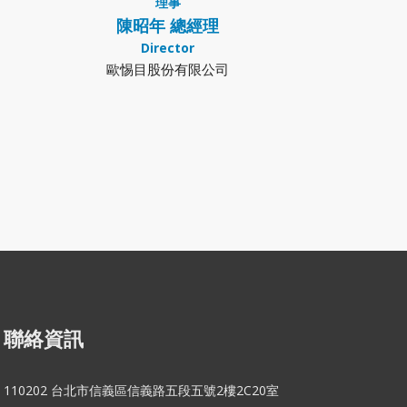
理事
陳昭年 總經理
Director
歐惕目股份有限公司
聯絡資訊
110202 台北市信義區信義路五段五號2樓2C20室