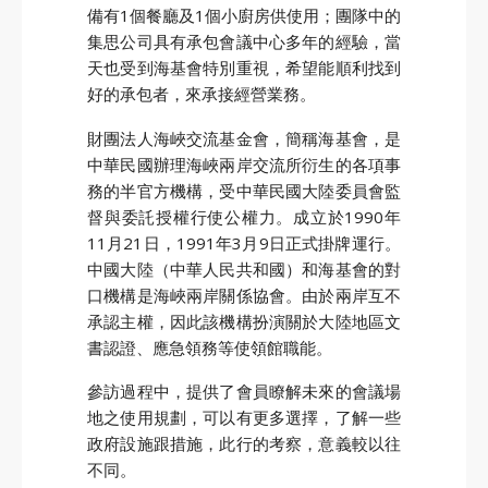
備有1個餐廳及1個小廚房供使用；團隊中的
集思公司具有承包會議中心多年的經驗，當
GO
天也受到海基會特別重視，希望能順利找到
好的承包者，來承接經營業務。
財團法人海峽交流基金會，簡稱海基會，是
中華民國辦理海峽兩岸交流所衍生的各項事
務的半官方機構，受中華民國大陸委員會監
督與委託授權行使公權力。成立於1990年
11月21日，1991年3月9日正式掛牌運行。
中國大陸（中華人民共和國）和海基會的對
口機構是海峽兩岸關係協會。由於兩岸互不
承認主權，因此該機構扮演關於大陸地區文
書認證、應急領務等使領館職能。
參訪過程中，提供了會員瞭解未來的會議場
地之使用規劃，可以有更多選擇，了解一些
政府設施跟措施，此行的考察，意義較以往
不同。