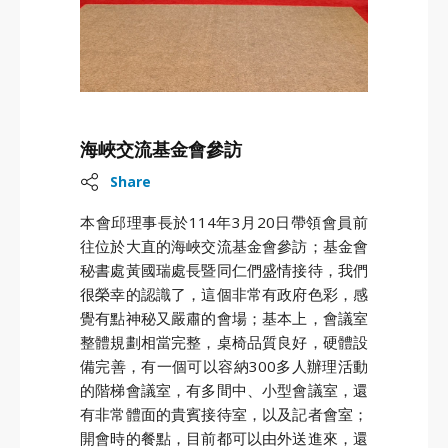
海峽交流基金會參訪
Share
本會邱理事長於114年3月20日帶領會員前
往位於大直的海峽交流基金會參訪；基金會
秘書處黃國瑞處長暨同仁們盛情接待，我們
很榮幸的認識了，這個非常有政府色彩，感
覺有點神秘又嚴肅的會場；基本上，會議室
整體規劃相當完整，桌椅品質良好，硬體設
備完善，有一個可以容納300多人辦理活動
的階梯會議室，有多間中、小型會議室，還
有非常體面的貴賓接待室，以及記者會室；
開會時的餐點，目前都可以由外送進來，還